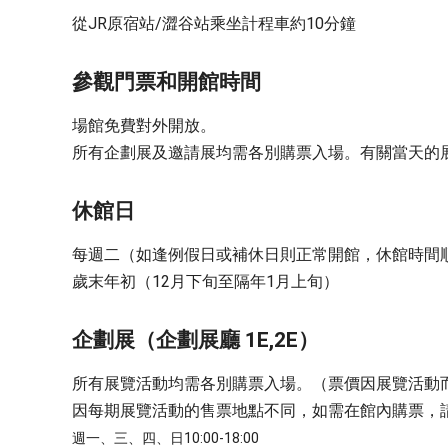
從JR原宿站/澀谷站乘坐計程車約10分鐘
參觀門票和開館時間
場館免費對外開放。
所有企劃展及邀請展均需各別購票入場。有關當天的
休館日
每週二（如逢例假日或補休日則正常開館，休館時間
歲末年初（12月下旬至隔年1月上旬）
企劃展（企劃展廳 1E,2E）
所有展覽活動均需各別購票入場。（票價因展覽活動而異
因每期展覽活動的售票地點不同，如需在館內購票，
週一、三、四、日10:00-18:00