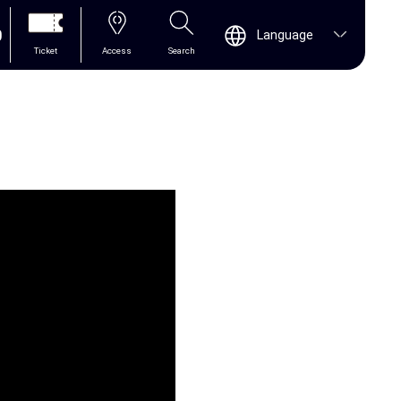
0
Language
Ticket
Access
Search