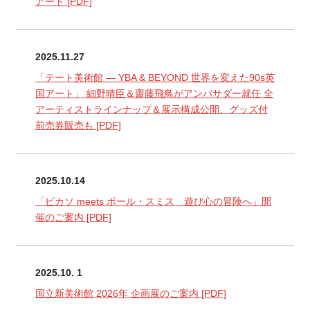
アート
[PDF]
2025.11.27
「テート美術館 ― YBA & BEYOND 世界を変えた90s英
国アート」 細野晴臣＆齋藤飛鳥がアンバサダー就任 全
アーティストラインナップ＆展示構成公開、グッズ付
前売券販売も
[PDF]
2025.10.14
「ピカソ meets ポール・スミス 遊び心の冒険へ」開
催のご案内
[PDF]
2025.10. 1
国立新美術館 2026年 企画展のご案内
[PDF]