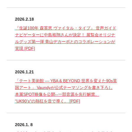
2026.2.18
『生誕100年 森英恵 ヴァイタル・タイプ』 音声ガイド
ナビゲーターに中島裕翔さんが決定！ 展覧会オリジナ
ルグッズ第一弾 青山デカーボとのコラボレーションが
実現
[PDF]
2026.1.21
「テート美術館 ― YBA & BEYOND 世界を変えた90s英
国アート」 Vaundyが公式テーマソングを書き下ろし
本展SPOT映像を公開--一部音源を先行解禁。
"UK90's"の熱狂を音で導く。
[PDF]
2026.1. 8