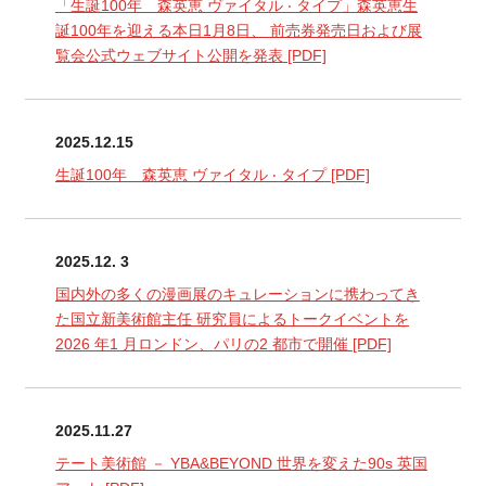
「生誕100年 森英恵 ヴァイタル ‧ タイプ」森英恵生
誕100年を迎える本日1月8日、 前売券発売日および展
覧会公式ウェブサイト公開を発表
[PDF]
2025.12.15
生誕100年 森英恵 ヴァイタル ‧ タイプ
[PDF]
2025.12. 3
国内外の多くの漫画展のキュレーションに携わってき
た国立新美術館主任 研究員によるトークイベントを
2026 年1 月ロンドン、パリの2 都市で開催
[PDF]
2025.11.27
テート美術館 － YBA&BEYOND 世界を変えた90s 英国