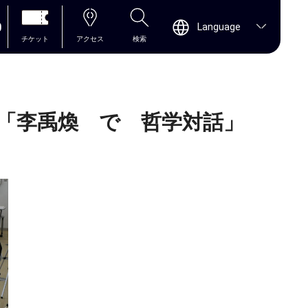
0
Language
チケット
アクセス
検索
 「李禹煥 で 哲学対話」