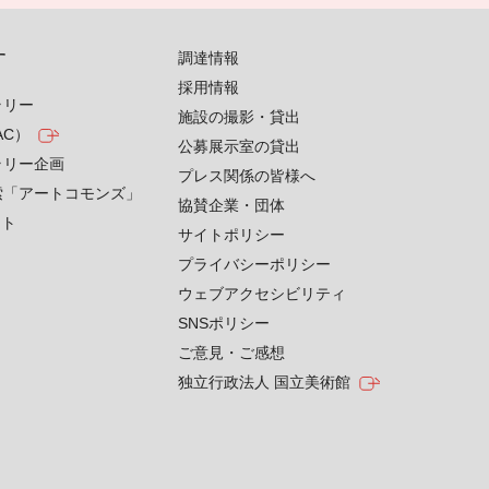
す
調達情報
採用情報
ラリー
施設の撮影・貸出
AC）
公募展示室の貸出
ラリー企画
プレス関係の皆様へ
索「アートコモンズ」
協賛企業・団体
クト
サイトポリシー
プライバシーポリシー
ウェブアクセシビリティ
SNSポリシー
ご意見・ご感想
独立行政法人 国立美術館