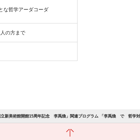
おとな哲学アーダコーダ
大人の方まで
国立新美術館開館15周年記念 李禹煥」関連プログラム 「李禹煥 で 哲学