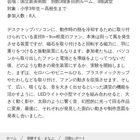
会場：国立新美術館 別館3階多目的ルーム、3階講堂
対象：小学3年生～高校生まで
参加人数：8人
デスクトップパソコンに、動作時の熱を冷却するために取り付
けられている直径8～9㎝程度のファン。本来は回って風を発生
させる装置ですが、磁石を取り付けると回転する磁力に、羽に
重りをつけると振動装置にもなります。参加者たちは、パソコ
ンから取り出したファンと電池とを導線をよじってつないだ
後、どのような動きの発生装置にするか、実験を開始しまし
た。まずは、セロハンやビニールひも、プラスティックカップ
やたわしなどを取り付け、ファンの動きを拡張させます。そし
て、広い、暗くなる、音を大きく出せるといった講堂の機能を
活かすように、LEDライトや小型マイクを組み合わせると、大
きく動く影や、太鼓のように響く音、幻想的に光って回る作品
に変身。最後に、それぞれが発見した面白い動きや制作意図を
発表し合いました。
ホーム
体験する・まなぶ
活動レポート