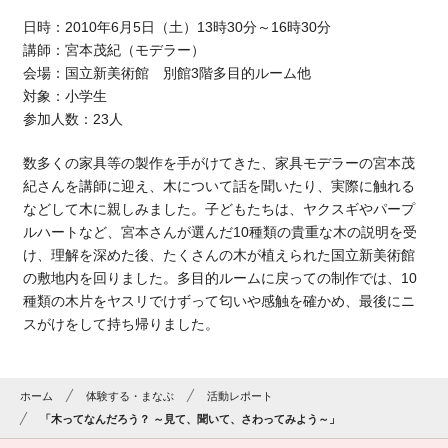
日時：2010年6月5日（土）13時30分～16時30分
講師：宮本茂紀（モデラー）
会場：国立新美術館 別館3階多目的ルーム他
対象：小学生
参加人数：23人
数多くの家具等の製作を手がけてきた、家具モデラーの宮本茂
紀さんを講師に迎え、木について話を聞いたり、実際に触れる
などして木に親しみました。子どもたちは、ヤクスギやパープ
ルハートなど、宮本さんが選んだ10種類の貴重な木の説明を受
け、理解を深めた後、たくさんの木が植えられた国立新美術館
の敷地内を回りました。多目的ルームに戻っての制作では、10
種類の木片をヤスリでけずって匂いや感触を確かめ、最後にニ
スがけをして持ち帰りました。
ホーム
体験する・まなぶ
活動レポート
「木ってなんだろう？ ～見て、聞いて、さわってみよう～」