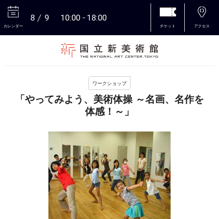
8
9
10:00
18:00
カレンダー
チケット
アクセス
本文へ
ワークショップ
「やってみよう、美術体操 ～名画、名作を
体感！～」