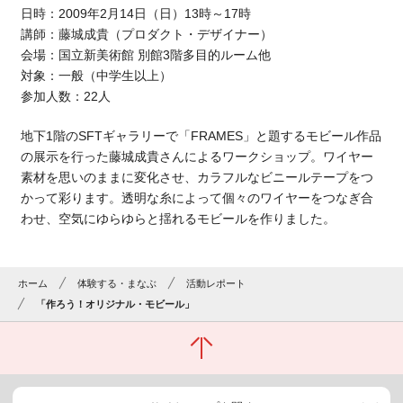
日時：2009年2月14日（日）13時～17時
講師：藤城成貴（プロダクト・デザイナー）
会場：国立新美術館 別館3階多目的ルーム他
対象：一般（中学生以上）
参加人数：22人
地下1階のSFTギャラリーで「FRAMES」と題するモビール作品
の展示を行った藤城成貴さんによるワークショップ。ワイヤー
素材を思いのままに変化させ、カラフルなビニールテープをつ
かって彩ります。透明な糸によって個々のワイヤーをつなぎ合
わせ、空気にゆらゆらと揺れるモビールを作りました。
ホーム
体験する・まなぶ
活動レポート
「作ろう！オリジナル・モビール」